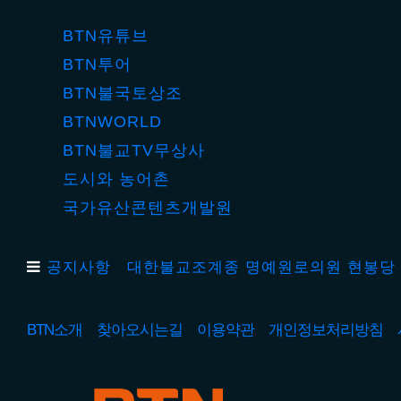
BTN유튜브
BTN투어
BTN불국토상조
BTNWORLD
BTN불교TV무상사
도시와 농어촌
국가유산콘텐츠개발원
공지사항
대한불교조계종 명예원로의원 현봉당 
BTN소개
찾아오시는길
이용약관
개인정보처리방침