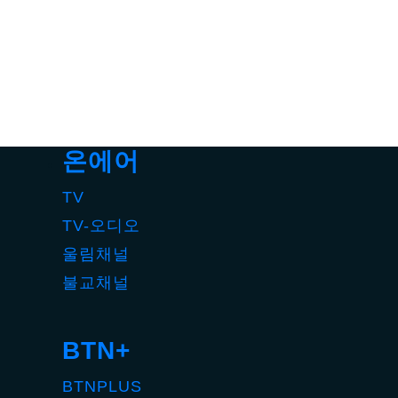
온에어
TV
TV-오디오
울림채널
불교채널
BTN+
BTNPLUS