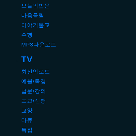
오늘의법문
마음울림
이야기불교
수행
MP3다운로드
TV
최신업로드
예불/독경
법문/강의
포교/신행
교양
다큐
특집