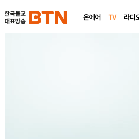
온에어
TV
라디