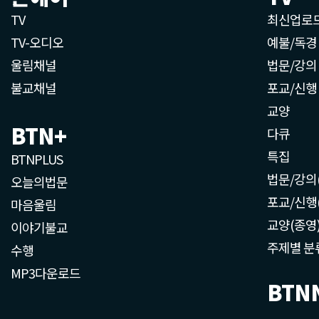
TV
최신업로
TV-오디오
예불/독경
울림채널
법문/강의
불교채널
포교/신행
교양
BTN+
다큐
특집
BTNPLUS
법문/강의
오늘의법문
포교/신행
마음울림
교양(종영
이야기불교
주제별 분
수행
MP3다운로드
BTN