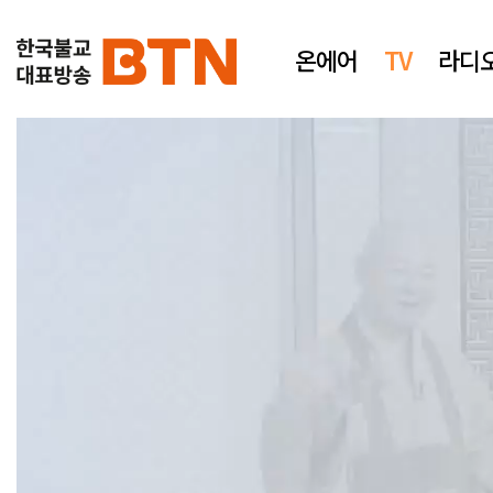
온에어
TV
라디