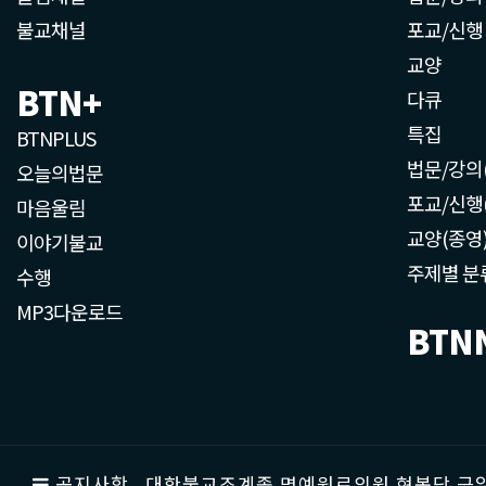
불교채널
포교/신행
교양
BTN+
다큐
특집
BTNPLUS
법문/강의
오늘의법문
포교/신행
마음울림
교양(종영
이야기불교
주제별 분
수행
MP3다운로드
BTN
공지사항
대한불교조계종 명예원로의원 현봉당 근일