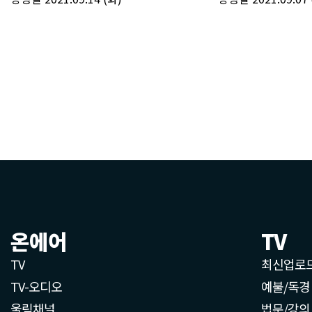
온에어
TV
TV
최신업로
TV-오디오
예불/독경
울림채널
법문/강의