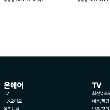
온에어
TV
TV
최신업로
TV-오디오
예불/독경
울림채널
법문/강의