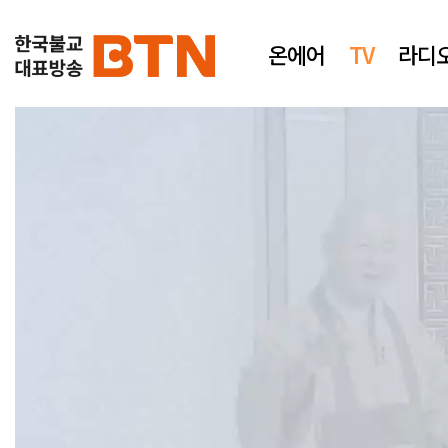
온에어
TV
라디