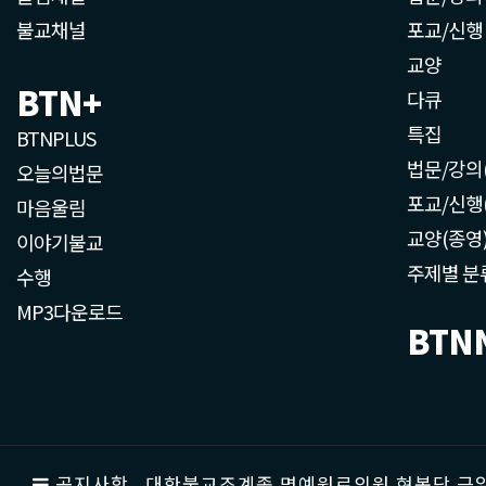
불교채널
포교/신행
교양
BTN+
다큐
특집
BTNPLUS
법문/강의
오늘의법문
포교/신행
마음울림
교양(종영
이야기불교
주제별 분
수행
MP3다운로드
BTN
공지사항
대한불교조계종 명예원로의원 현봉당 근일