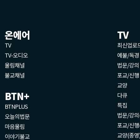
온에어
TV
TV
최신업로
TV-오디오
예불/독경
울림채널
법문/강의
불교채널
포교/신행
교양
BTN+
다큐
특집
BTNPLUS
법문/강의
오늘의법문
포교/신행
마음울림
교양(종영
이야기불교