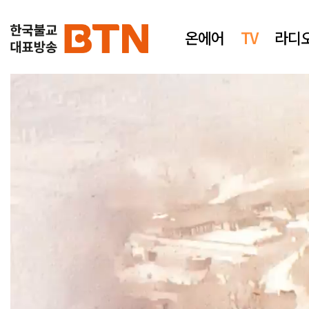
온에어
TV
라디