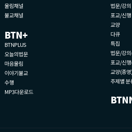
울림채널
법문/강의
불교채널
포교/신행
교양
BTN+
다큐
특집
BTNPLUS
법문/강의
오늘의법문
포교/신행
마음울림
교양(종영
이야기불교
주제별 분
수행
MP3다운로드
BTN