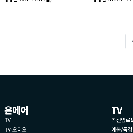
온에어
TV
TV
최신업로
TV-오디오
예불/독경