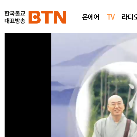
온에어
TV
라디