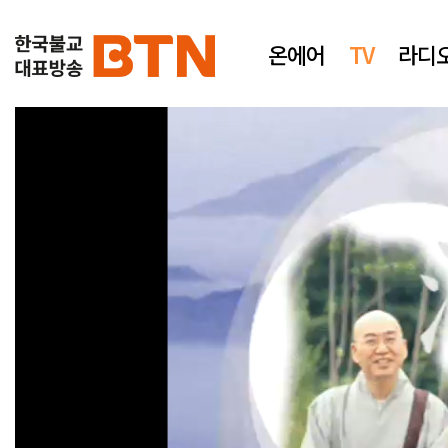
온에어
TV
라디