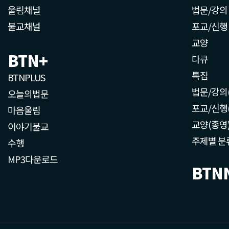
울림채널
법문/강의
불교채널
포교/신행
교양
BTN+
다큐
특집
BTNPLUS
법문/강의
오늘의법문
포교/신행
마음울림
교양(종영
이야기불교
주제별 분
수행
MP3다운로드
BTN