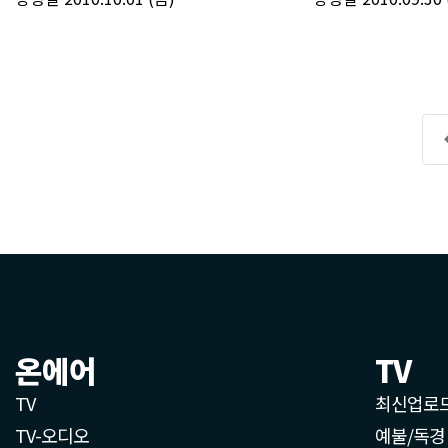
온에어
TV
TV
최신업로
TV-오디오
예불/독경