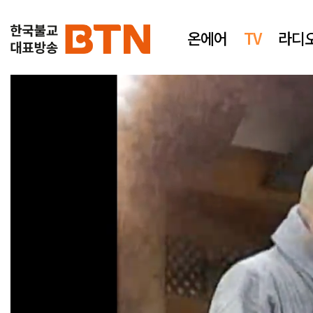
온에어
TV
라디