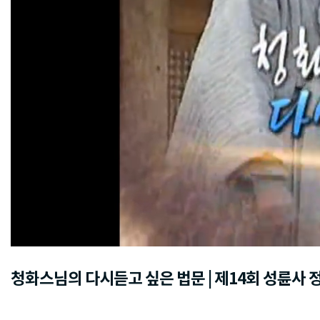
청화스님의 다시듣고 싶은 법문 | 제14회 성륜사 