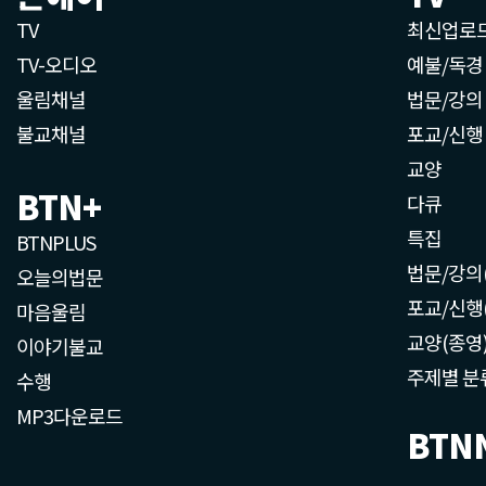
TV
최신업로
TV-오디오
예불/독경
울림채널
법문/강의
불교채널
포교/신행
교양
BTN+
다큐
특집
BTNPLUS
법문/강의
오늘의법문
포교/신행
마음울림
교양(종영
이야기불교
주제별 분
수행
MP3다운로드
BTN