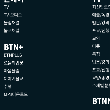
TV
최신업로
TV-오디오
예불/독경
울림채널
법문/강의
불교채널
포교/신행
교양
BTN+
다큐
특집
BTNPLUS
법문/강의
오늘의법문
포교/신행
마음울림
교양(종영
이야기불교
주제별 분
수행
MP3다운로드
BTN