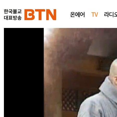
온에어
TV
라디