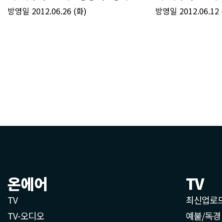
온에어
TV
TV
최신업로
TV-오디오
예불/독경