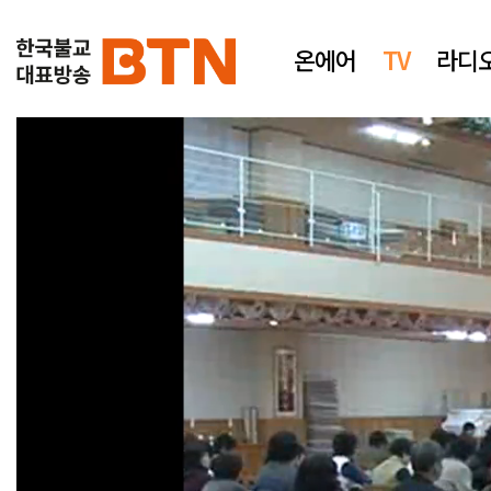
온에어
TV
라디