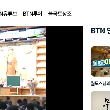
TN유튜브
BTN투어
불국토상조
BTN
월도스님의