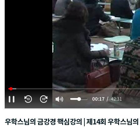
00:18
42:31
우학스님의 금강경 핵심강의 | 제14회 우학스님의