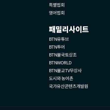
특별법회
영어법회
패밀리사이트
BTN유튜브
BTN투어
BTN불국토상조
BTNWORLD
BTN불교TV무상사
도시와 농어촌
국가유산콘텐츠개발원