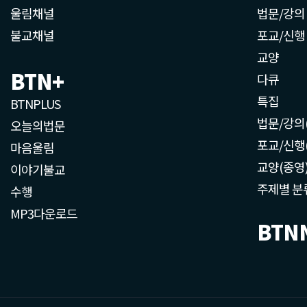
울림채널
법문/강의
불교채널
포교/신행
교양
BTN+
다큐
특집
BTNPLUS
법문/강의
오늘의법문
포교/신행
마음울림
교양(종영
이야기불교
주제별 분
수행
MP3다운로드
BTN