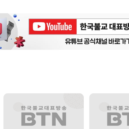
에피소드
구간반복 북마크
책갈피 북마크
설
정