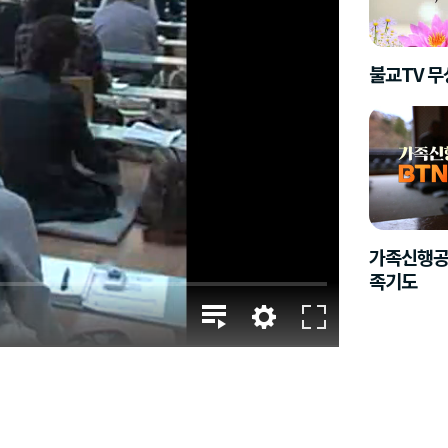
불교TV 
가족신행공
족기도