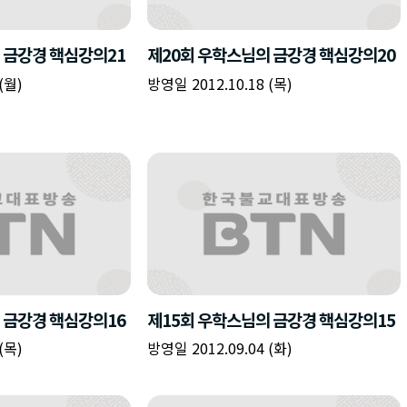
책
구
플
이름
이름
이름
갈
간
레
피
반
이
주소
시간
시작시간
확인
입
복
리
확인
력
입
스
닫기
이미지
종료시간
닫기
력
트
추
설명
가
확인
닫기