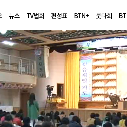
오
뉴스
TV법회
편성표
BTN+
붓다회
B