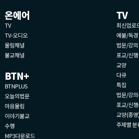
온에어
TV
TV
최신업로
TV-오디오
예불/독경
울림채널
법문/강의
불교채널
포교/신행
교양
BTN+
다큐
특집
BTNPLUS
법문/강의
오늘의법문
포교/신행
마음울림
교양(종영
이야기불교
주제별 분
수행
MP3다운로드