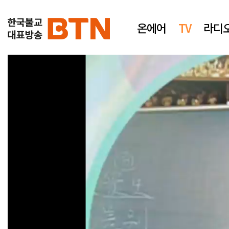
온에어
TV
라디