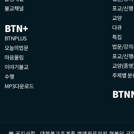
불교채널
포교/신행
교양
BTN+
다큐
특집
BTNPLUS
법문/강의
오늘의법문
포교/신행
마음울림
교양(종영
이야기불교
주제별 분
수행
MP3다운로드
BTN
공지사항
대한불교조계종 명예원로의원 현봉당 근일