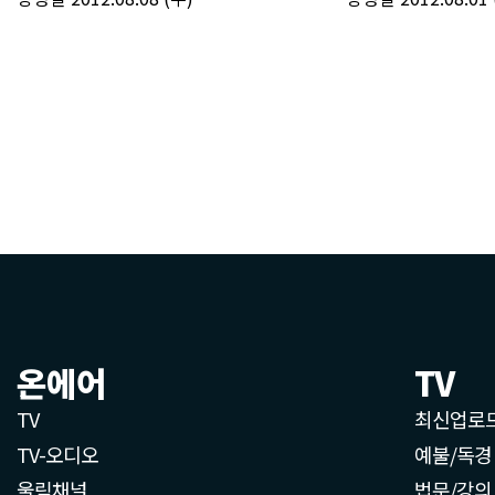
온에어
TV
TV
최신업로
TV-오디오
예불/독경
울림채널
법문/강의