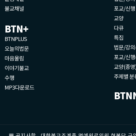
불교채널
포교/신행
교양
BTN+
다큐
특집
BTNPLUS
법문/강의
오늘의법문
포교/신행
마음울림
교양(종영
이야기불교
주제별 분
수행
MP3다운로드
BTN
공지사항
대한불교조계종 명예원로의원 현봉당 근일