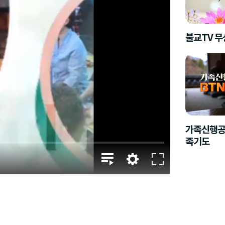
불교TV 
가족신행공
족기도