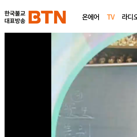
온에어
TV
라디