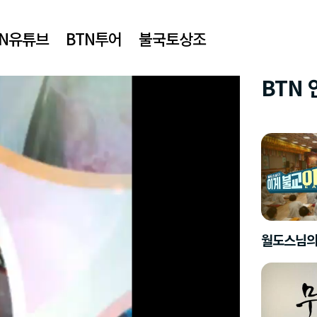
TN유튜브
BTN투어
불국토상조
BTN
월도스님의