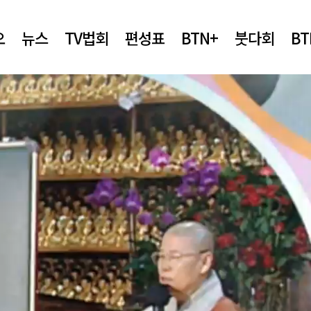
오
뉴스
TV법회
편성표
BTN+
붓다회
B