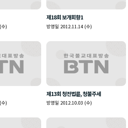
책
구
플
이름
이름
이름
갈
간
레
피
반
이
주소
시간
시작시간
확인
입
복
리
확인
력
입
스
닫기
이미지
종료시간
닫기
력
트
추
설명
가
확인
닫기