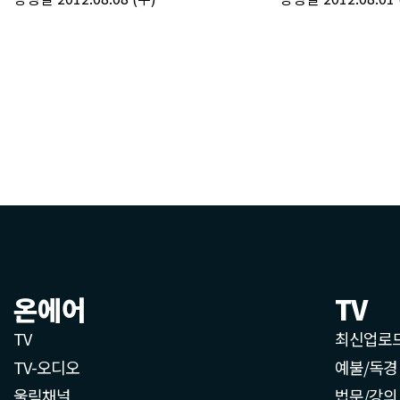
온에어
TV
TV
최신업로
TV-오디오
예불/독경
울림채널
법문/강의