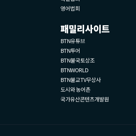
영어법회
패밀리사이트
BTN유튜브
BTN투어
BTN불국토상조
BTNWORLD
BTN불교TV무상사
도시와 농어촌
국가유산콘텐츠개발원