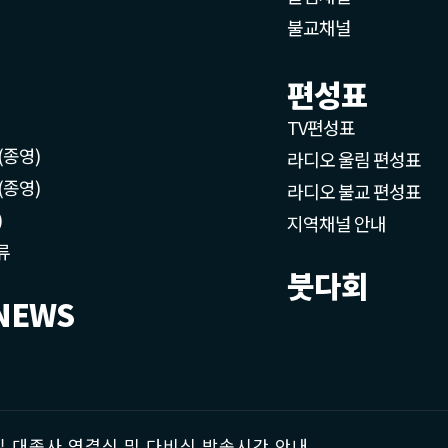
불교채널
편성표
TV편성표
(종영)
라디오 울림 편성표
(종영)
라디오 불교 편성표
)
지역채널 안내
류
붓다회
NEWS
 대종사 영결식 및 다비식 방송시간 안내