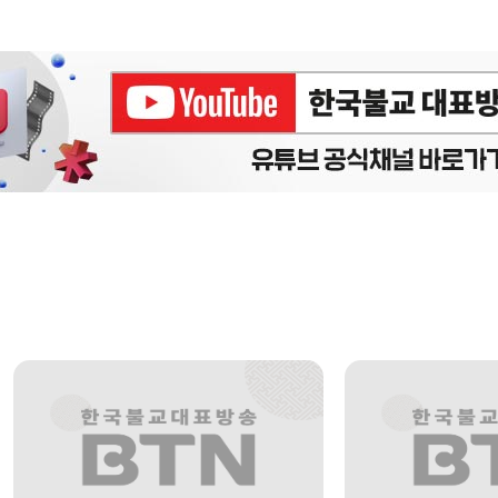
에피소드
구간반복 북마크
책갈피 북마크
설
정