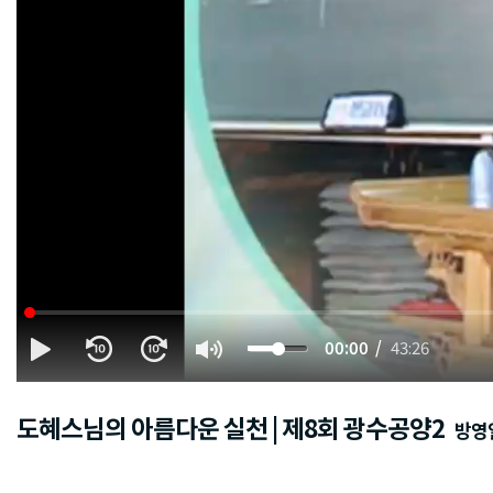
00:00
43:26
도혜스님의 아름다운 실천 | 제8회 광수공양2
방영일 :