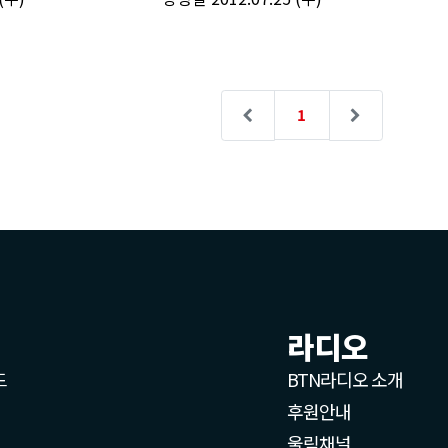
라디오
드
BTN라디오 소개
후원안내
울림채널