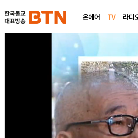
온에어
TV
라디