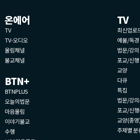
온에어
TV
TV
최신업로
TV-오디오
예불/독경
울림채널
법문/강의
불교채널
포교/신행
교양
BTN+
다큐
특집
BTNPLUS
법문/강의
오늘의법문
포교/신행
마음울림
교양(종영
이야기불교
주제별 분
수행