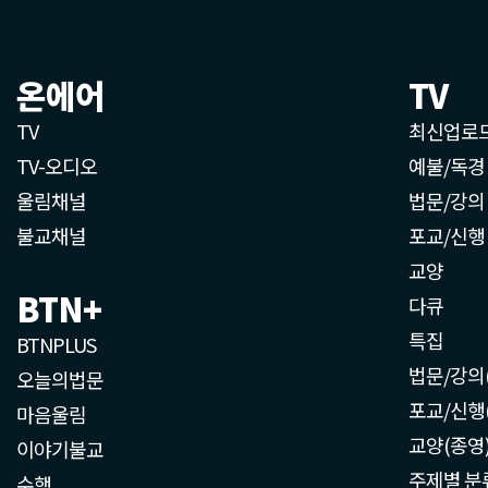
온에어
TV
TV
최신업로
TV-오디오
예불/독경
울림채널
법문/강의
불교채널
포교/신행
교양
BTN+
다큐
특집
BTNPLUS
법문/강의
오늘의법문
포교/신행
마음울림
교양(종영
이야기불교
주제별 분
수행