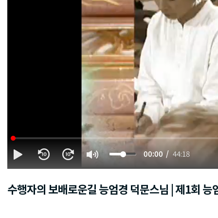
00:00
44:18
수행자의 보배로운길 능엄경 덕문스님 | 제1회 능