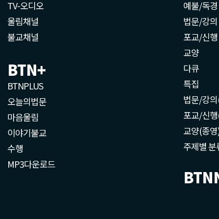
TV-오디오
예불/독경
울림채널
법문/강의
불교채널
포교/신행
교양
BTN+
다큐
특집
BTNPLUS
법문/강의
오늘의법문
포교/신행
마음울림
교양(종영
이야기불교
주제별 분
수행
MP3다운로드
BTN