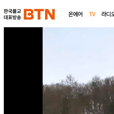
온에어
TV
라디