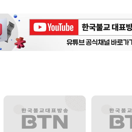
에피소드
구간반복 북마크
책갈피 북마크
설
정