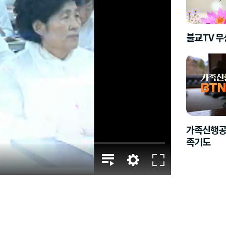
불교TV 
가족신행공
족기도