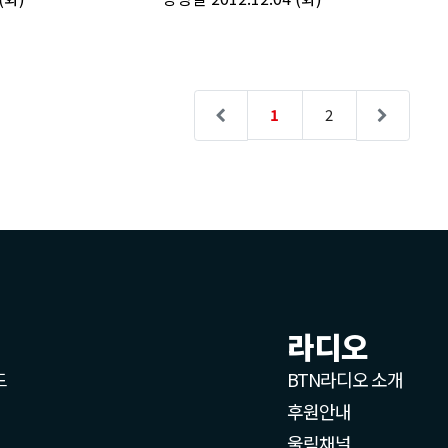
라디오
드
BTN라디오 소개
후원안내
울림채널