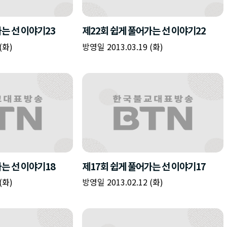
책
구
플
이름
이름
이름
갈
간
레
피
반
이
주소
시간
시작시간
확인
입
복
리
확인
력
입
스
닫기
이미지
종료시간
닫기
력
트
추
설명
가
확인
닫기