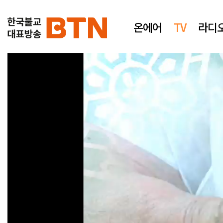
온에어
TV
라디