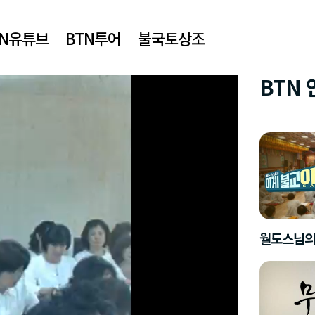
TN유튜브
BTN투어
불국토상조
BTN
월도스님의