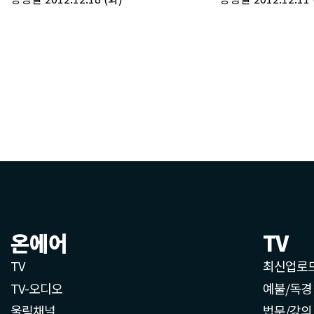
온에어
TV
TV
최신업로
TV-오디오
예불/독경
울림채널
법문/강의