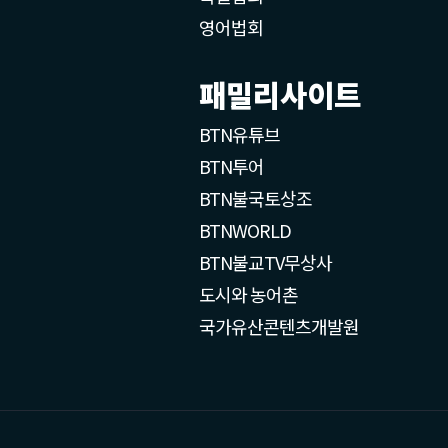
영어법회
패밀리사이트
BTN유튜브
BTN투어
BTN불국토상조
BTNWORLD
BTN불교TV무상사
도시와 농어촌
국가유산콘텐츠개발원