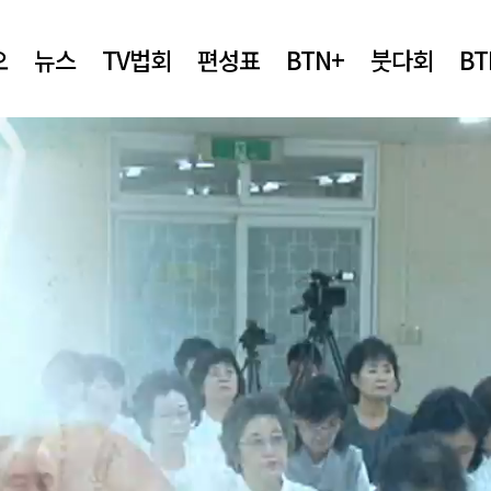
오
뉴스
TV법회
편성표
BTN+
붓다회
B