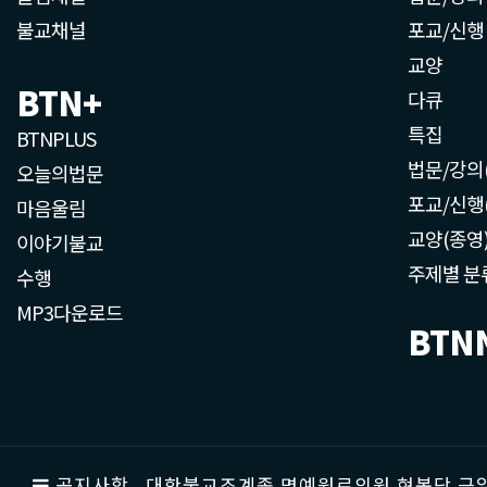
불교채널
포교/신행
교양
BTN+
다큐
특집
BTNPLUS
법문/강의
오늘의법문
포교/신행
마음울림
교양(종영
이야기불교
주제별 분
수행
MP3다운로드
BTN
공지사항
대한불교조계종 명예원로의원 현봉당 근일