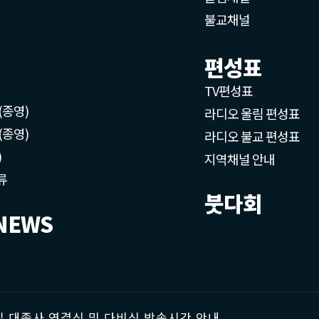
불교채널
편성표
TV편성표
(종영)
라디오 울림 편성표
(종영)
라디오 불교 편성표
)
지역채널 안내
류
붓다회
NEWS
 대종사 영결식 및 다비식 방송시간 안내