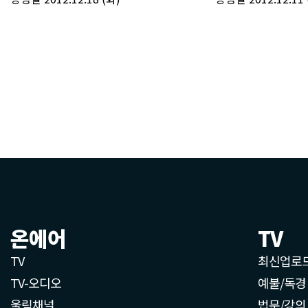
온에어
TV
TV
최신업로
TV-오디오
예불/독경
울림채널
법문/강의