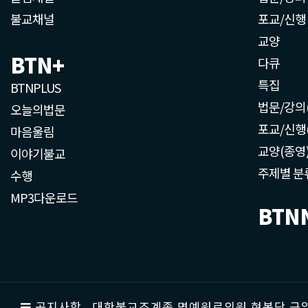
불교채널
포교/신행
교양
BTN+
다큐
특집
BTNPLUS
법문/강의
오늘의법문
포교/신행
마음울림
교양(종영
이야기불교
주제별 분
수행
MP3다운로드
BTN
공지사항
대한불교조계종 명예원로의원 현봉당 근일