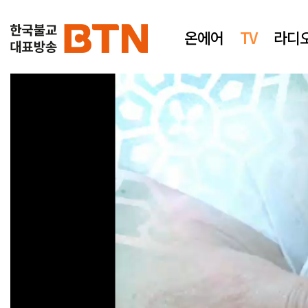
온에어
TV
라디