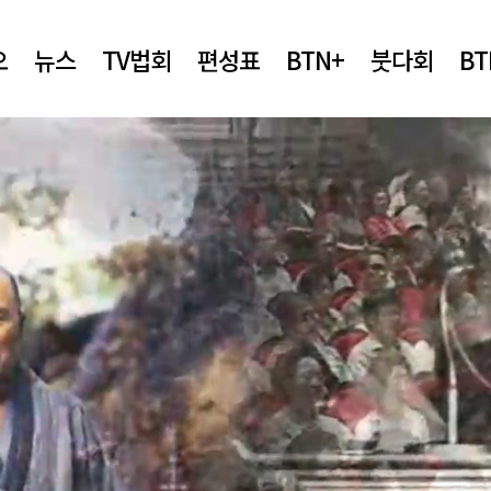
오
뉴스
TV법회
편성표
BTN+
붓다회
B