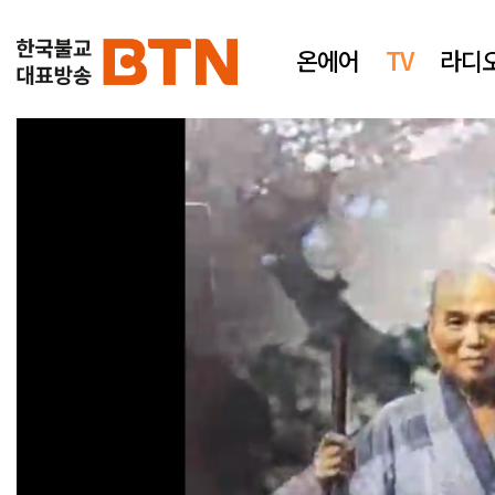
온에어
TV
라디