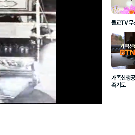
불교TV 
가족신행공
족기도