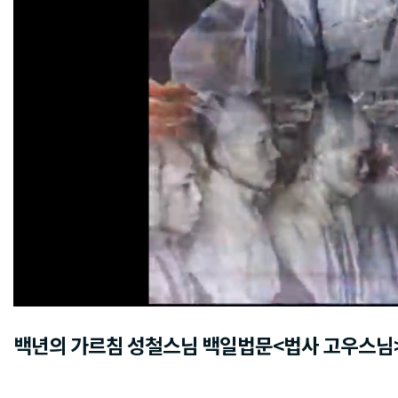
백년의 가르침 성철스님 백일법문<법사 고우스님> 