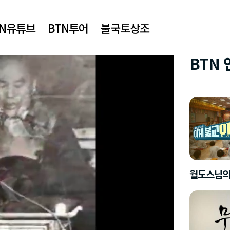
TN유튜브
BTN투어
불국토상조
BTN
월도스님의