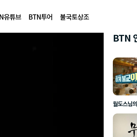
TN유튜브
BTN투어
불국토상조
BTN
월도스님의