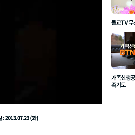
불교TV 
가족신행공
족기도
 2013.07.23 (화)