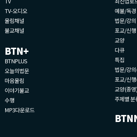
TV
최신업로
TV-오디오
예불/독경
울림채널
법문/강의
불교채널
포교/신행
교양
BTN+
다큐
특집
BTNPLUS
법문/강의
오늘의법문
포교/신행
마음울림
교양(종영
이야기불교
주제별 분
수행
MP3다운로드
BTN