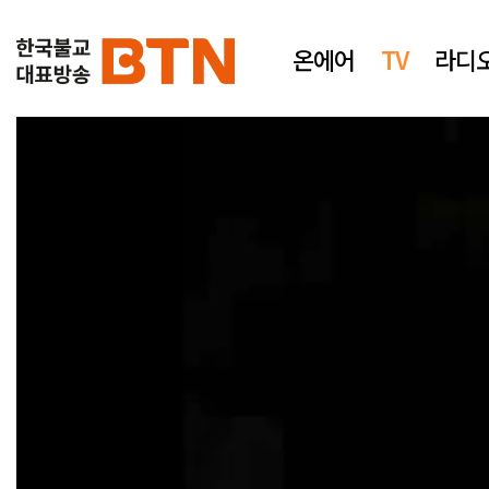
온에어
TV
라디