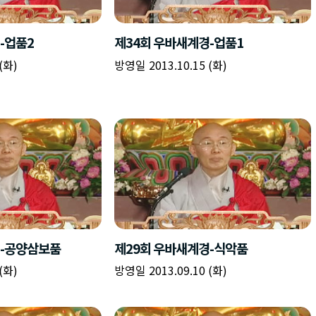
책
구
플
이름
이름
이름
갈
간
레
피
반
이
주소
시간
시작시간
확인
입
복
리
확인
력
입
스
닫기
이미지
종료시간
닫기
력
트
추
설명
가
확인
닫기