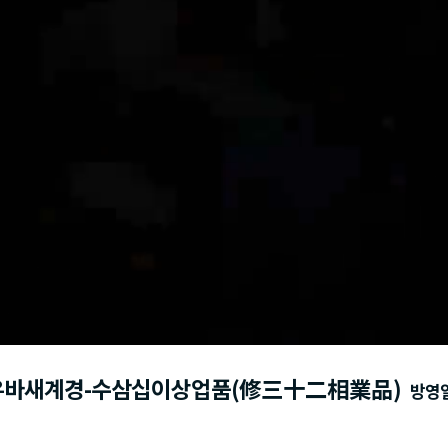
2회 우바새계경-수삼십이상업품(修三十二相業品)
방영일 :