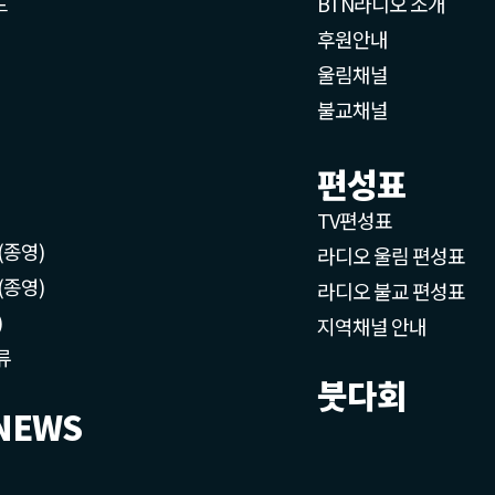
드
BTN라디오 소개
후원안내
울림채널
불교채널
편성표
TV편성표
(종영)
라디오 울림 편성표
(종영)
라디오 불교 편성표
)
지역채널 안내
류
붓다회
NEWS