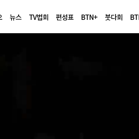
오
뉴스
TV법회
편성표
BTN+
붓다회
B