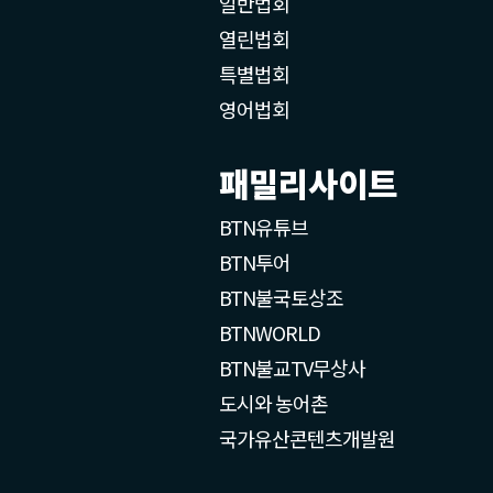
일반법회
열린법회
특별법회
영어법회
패밀리사이트
BTN유튜브
BTN투어
BTN불국토상조
BTNWORLD
BTN불교TV무상사
도시와 농어촌
국가유산콘텐츠개발원