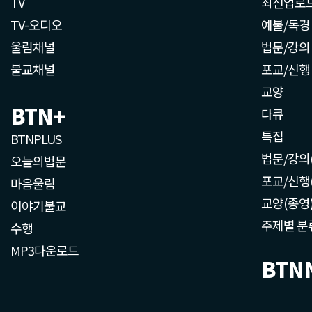
TV
최신업로
TV-오디오
예불/독경
울림채널
법문/강의
불교채널
포교/신행
교양
BTN+
다큐
특집
BTNPLUS
법문/강의
오늘의법문
포교/신행
마음울림
교양(종영
이야기불교
주제별 분
수행
MP3다운로드
BTN