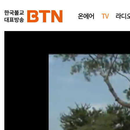
온에어
TV
라디