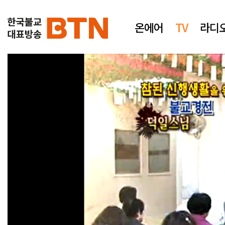
온에어
TV
라디