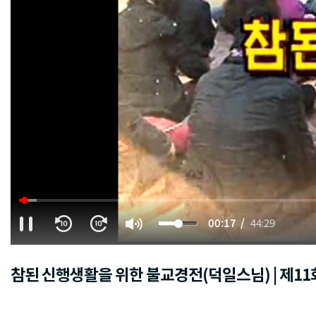
00:18
44:29
참된 신행생활을 위한 불교경전(덕일스님) | 제11