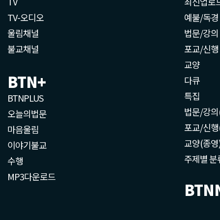
TV
최신업로
TV-오디오
예불/독경
울림채널
법문/강의
불교채널
포교/신행
교양
BTN+
다큐
특집
BTNPLUS
법문/강의
오늘의법문
포교/신행
마음울림
교양(종영
이야기불교
주제별 분
수행
MP3다운로드
BTN