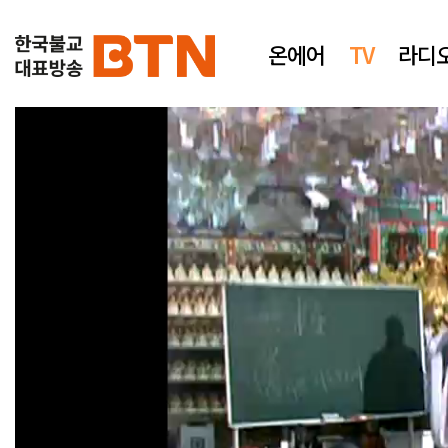
온에어
TV
라디