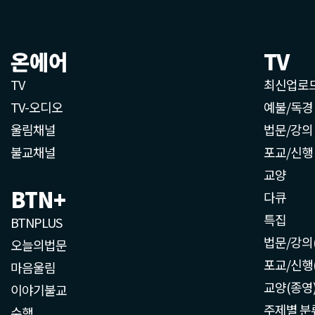
온에어
TV
TV
최신업로
TV-오디오
예불/독경
울림채널
법문/강의
불교채널
포교/신행
교양
BTN+
다큐
특집
BTNPLUS
법문/강의
오늘의법문
포교/신행
마음울림
교양(종영
이야기불교
주제별 분
수행