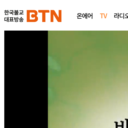
온에어
TV
라디