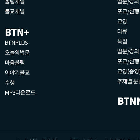
울림채널
법문/강의
불교채널
포교/신행
교양
BTN+
다큐
특집
BTNPLUS
법문/강의
오늘의법문
포교/신행
마음울림
교양(종영
이야기불교
주제별 분
수행
MP3다운로드
BTN