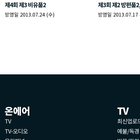
온에어
TV
TV
최신업로
TV-오디오
예불/독경