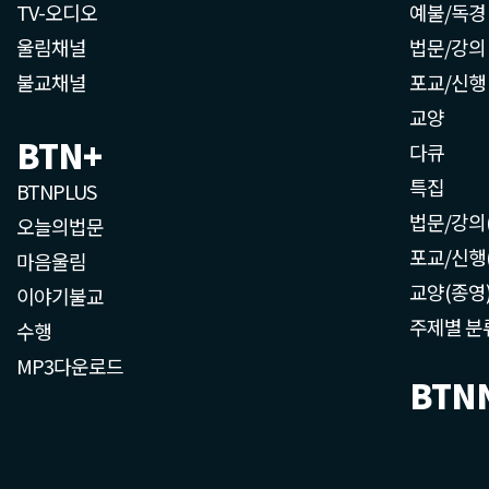
TV-오디오
예불/독경
울림채널
법문/강의
불교채널
포교/신행
교양
BTN+
다큐
특집
BTNPLUS
법문/강의
오늘의법문
포교/신행
마음울림
교양(종영
이야기불교
주제별 분
수행
MP3다운로드
BTN