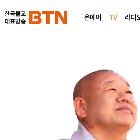
온에어
TV
라디