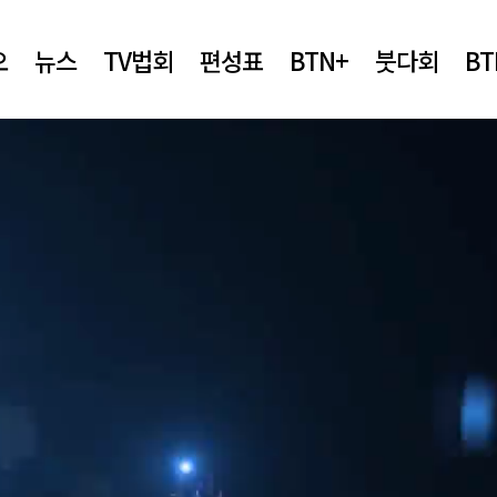
오
뉴스
TV법회
편성표
BTN+
붓다회
B