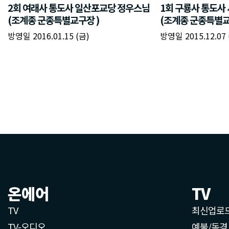
온에어
TV
TV
최신업로
TV-오디오
예불/독경