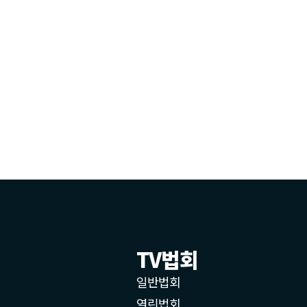
TV법회
일반법회
열린법회