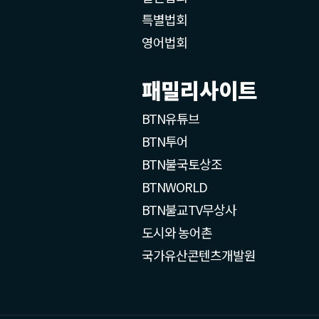
특별법회
영어법회
패밀리사이트
BTN유튜브
BTN투어
BTN불국토상조
BTNWORLD
BTN불교TV무상사
도시와 농어촌
국가유산콘텐츠개발원