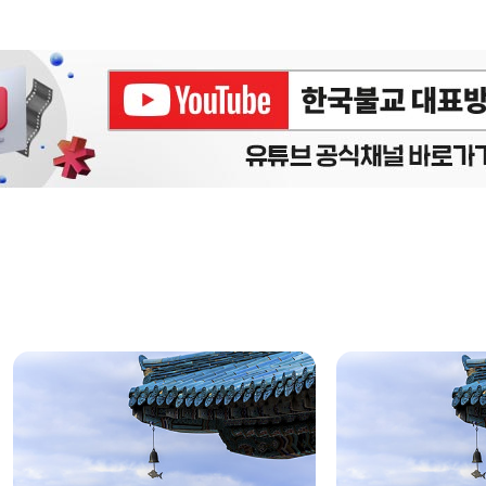
에피소드
구간반복 북마크
책갈피 북마크
설
정