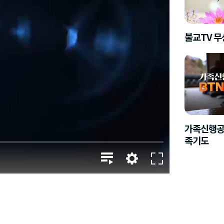
불교TV 
가족신행공
족기도