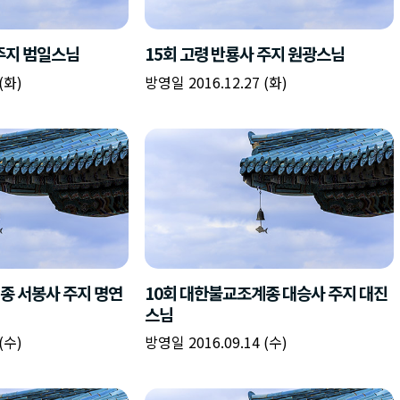
책
구
플
이름
이름
이름
갈
간
레
피
반
이
주소
시간
시작시간
확인
입
복
리
확인
력
입
스
닫기
이미지
종료시간
닫기
력
트
추
설명
가
확인
닫기