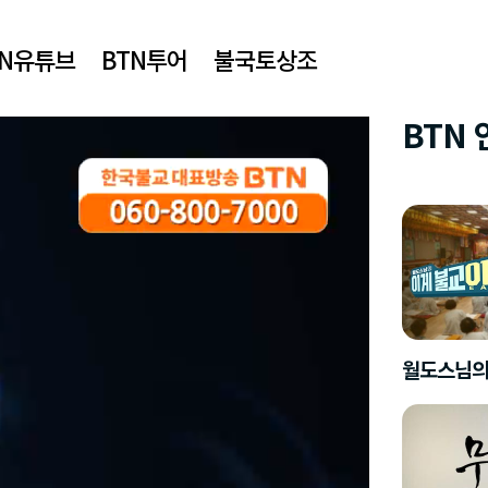
TN유튜브
BTN투어
불국토상조
BTN
월도스님의