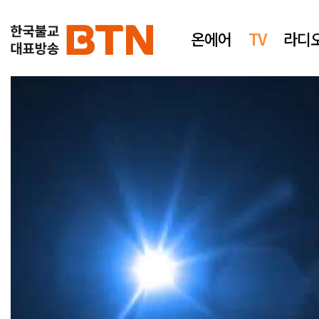
온에어
TV
라디