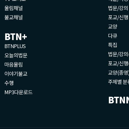
울림채널
법문/강의
불교채널
포교/신행
교양
BTN+
다큐
특집
BTNPLUS
법문/강의
오늘의법문
포교/신행
마음울림
교양(종영
이야기불교
주제별 분
수행
MP3다운로드
BTN