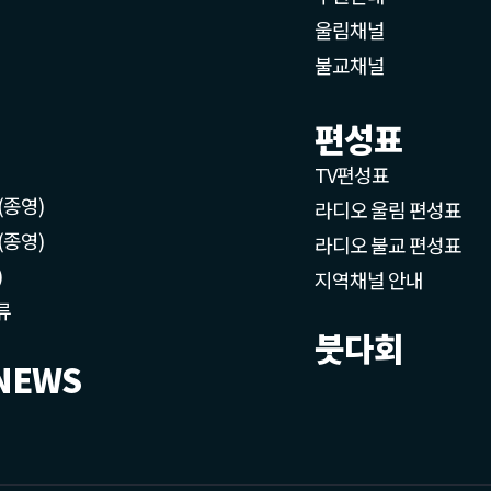
울림채널
불교채널
편성표
TV편성표
(종영)
라디오 울림 편성표
(종영)
라디오 불교 편성표
)
지역채널 안내
류
붓다회
NEWS