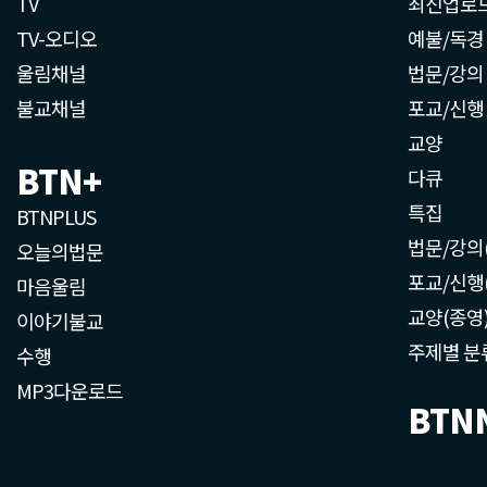
TV
최신업로
TV-오디오
예불/독경
울림채널
법문/강의
불교채널
포교/신행
교양
BTN+
다큐
특집
BTNPLUS
법문/강의
오늘의법문
포교/신행
마음울림
교양(종영
이야기불교
주제별 분
수행
MP3다운로드
BTN