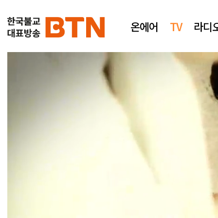
온에어
TV
라디