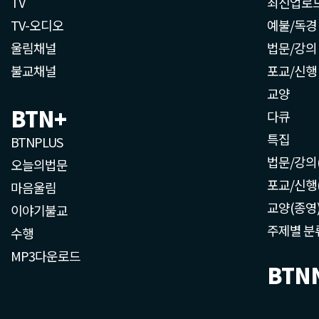
TV
최신업로
TV-오디오
예불/독경
울림채널
법문/강의
불교채널
포교/신행
교양
BTN+
다큐
특집
BTNPLUS
법문/강의
오늘의법문
포교/신행
마음울림
교양(종영
이야기불교
주제별 분
수행
MP3다운로드
BTN