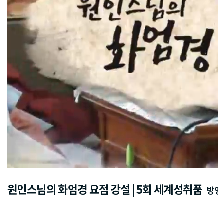
원인스님의 화엄경 요점 강설 | 5회 세계성취품
방영일