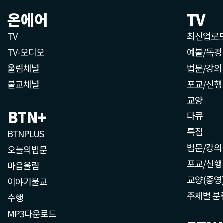
온에어
TV
TV
최신업로
TV-오디오
예불/독경
울림채널
법문/강의
불교채널
포교/신행
교양
BTN+
다큐
특집
BTNPLUS
법문/강의
오늘의법문
포교/신행
마음울림
교양(종영
이야기불교
주제별 분
수행
MP3다운로드