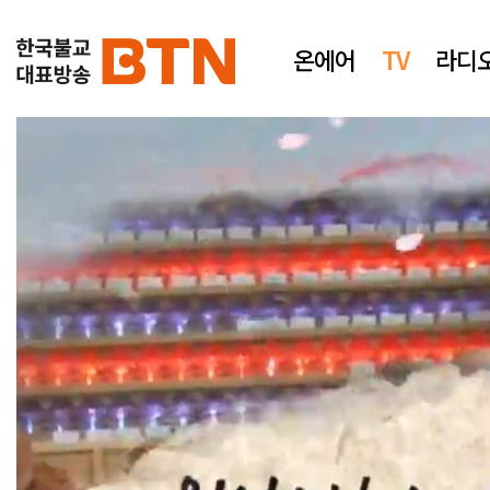
온에어
TV
라디