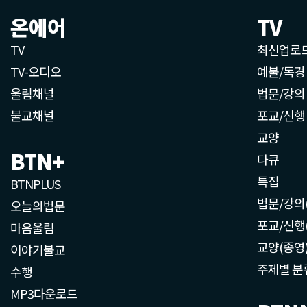
온에어
TV
TV
최신업로
TV-오디오
예불/독경
울림채널
법문/강의
불교채널
포교/신행
교양
BTN+
다큐
특집
BTNPLUS
법문/강의
오늘의법문
포교/신행
마음울림
교양(종영
이야기불교
주제별 분
수행
MP3다운로드