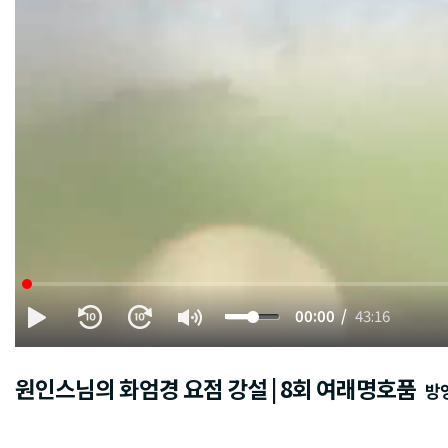
00:00
43:16
원인스님의 화엄경 요점 강설 | 8회 여래명호품
방영일