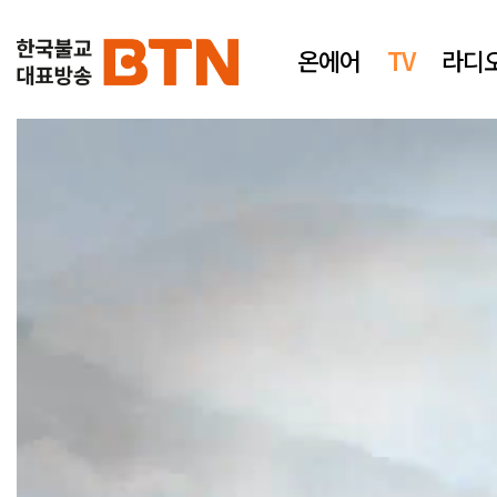
온에어
TV
라디