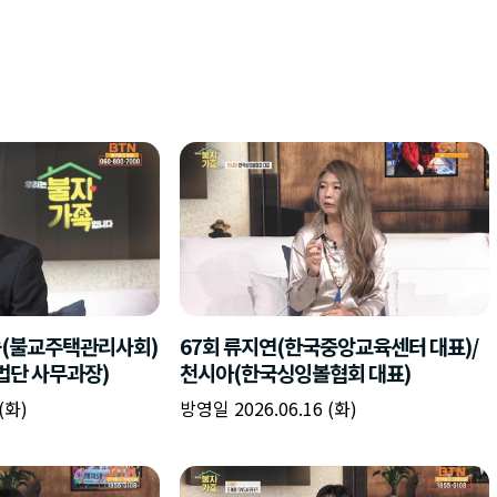
숙(불교주택관리사회)
67회 류지연(한국중앙교육센터 대표)/
법단 사무과장)
천시아(한국싱잉볼협회 대표)
(화)
방영일 2026.06.16 (화)