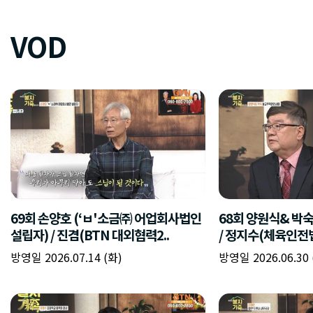
VOD
69회 손양호 (‘ㅂ'소금㈜ 어업회사법인
68회 양원식& 박
설립자) / 진겸(BTN 대외협력2..
/ 정지수(체육인전
방영일 2026.07.14 (화)
방영일 2026.06.30 