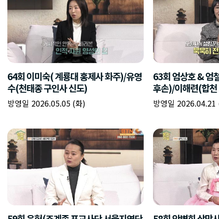
64회 이미숙( 계룡대 홍제사 화주)/유영
63회 엄상호 & 
수(천태종 구인사 신도)
후손)/이해련(합천
방영일 2026.05.05 (화)
방영일 2026.04.21 
59회 윤헌(조계종 포교사단 서울지역단
58회 안병희 삼막사