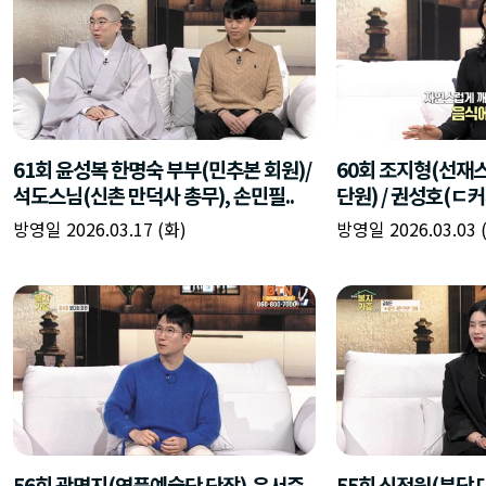
61회 윤성복 한명숙 부부(민추본 회원)/
60회 조지형(선재
석도스님(신촌 만덕사 총무), 손민필..
단원) / 권성호(ㄷ커
방영일 2026.03.17 (화)
방영일 2026.03.03 
56회 곽명지(연풍예술단 단장),윤서준
55회 신정원(분당 