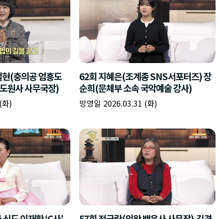
엄철현(충의공 엄흥도
62회 지혜은(조계종 SNS서포터즈) 장
 도원사 사무국장)
순희(문체부 소속 국악예술 강사)
(화)
방영일 2026.03.31 (화)
 신도 이재환 ‘C사’
57회 전금란(의왕 백운사 사무장),김경