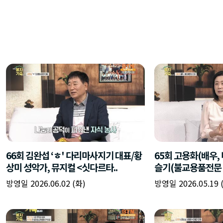
66회 김완섭 ‘ㅎ' 다리마사지기 대표/황
65회 고용화(배우,
상미 성악가, 뮤지컬 <싯다르타..
슬기(불교용품전문 
방영일 2026.06.02 (화)
방영일 2026.05.19 