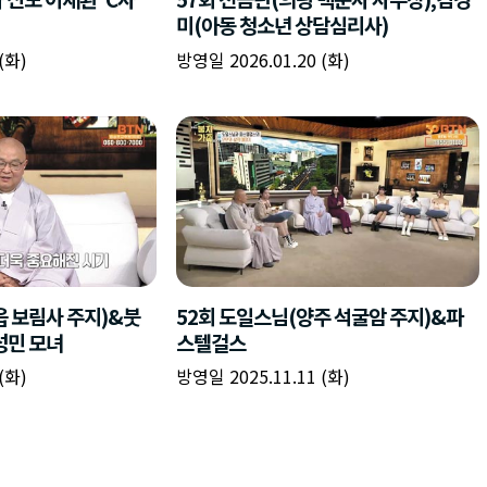
미(아동 청소년 상담심리사)
(화)
방영일 2026.01.20 (화)
읍 보림사 주지)&붓
52회 도일스님(양주 석굴암 주지)&파
성민 모녀
스텔걸스
(화)
방영일 2025.11.11 (화)