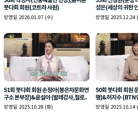
붓다회 회원(코트라 사원)
성은(세상의 귀한 인
방영일 2026.01.07 (수)
방영일 2025.12.24 
51회 붓다회 회원 손정아(봉은차문화연
50회 붓다회 회원 
구소 본부장)&윤설아 (발레강사,절로..
행)&허지수 (BT
방영일 2025.10.28 (화)
방영일 2025.10.14 