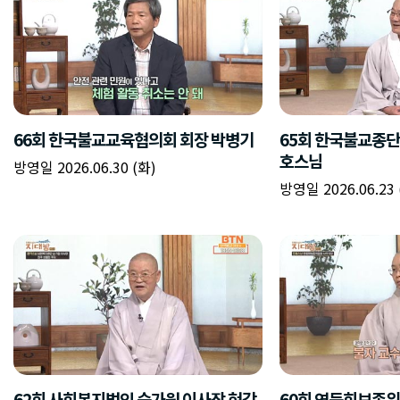
66회 한국불교교육협의회 회장 박병기
65회 한국불교종단
호스님
방영일 2026.06.30 (화)
방영일 2026.06.23 
62회 사회복지법인 승가원 이사장 현각
60회 연등회보존위