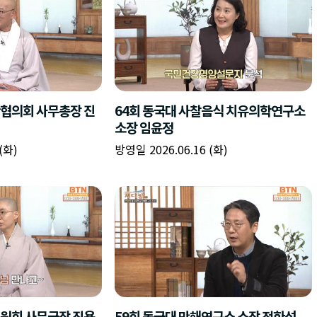
협의회 사무총장 진
64회 동국대 사찰음식 치유의학연구소
소장 임윤정
(화)
방영일 2026.06.16 (화)
원회 사무국장 진용
59회 동국대 만해연구소 소장 전한성