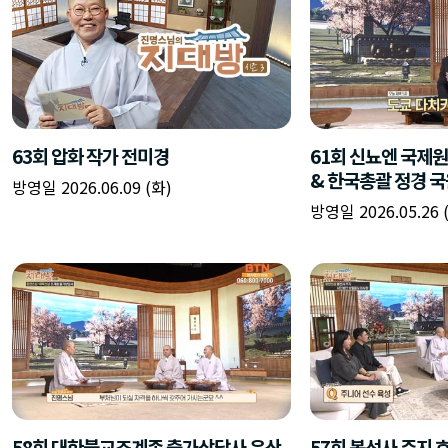
63회 압화 작가 전미경
61회 신뇨엔 국제
& 한국총괄 정경 
방영일 2026.06.09 (화)
방영일 2026.05.26 
58회 대한불교조계종 출가상담사 은산
57회 봉선사 주지 