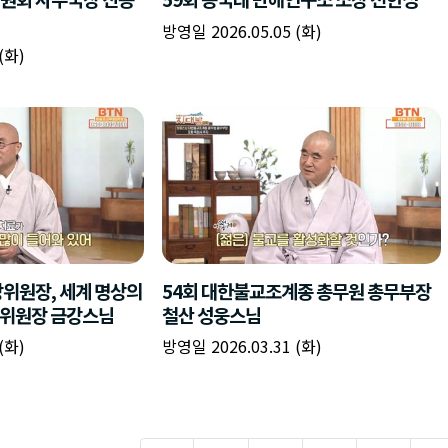
방영일 2026.05.05 (화)
(화)
상위원장, 세계 명상의
54회 대한불교조계종 총무원 총무부장
행위원장 금강스님
철산 성웅스님
(화)
방영일 2026.03.31 (화)