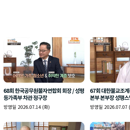
68회 한국공무원불자연합회 회장 / 성평
67회 대한불교조
등가족부 차관 정구창
본부 본부장 성행스
방영일 2026.07.14 (화)
방영일 2026.07.07 