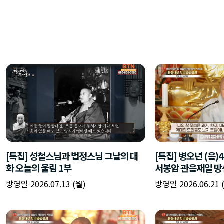
[특집] 성철스님과 법정스님 그날의 대
[특집] 병오년 (음
화 오늘의 울림 1부
서봉암 관음재일 방
방영일 2026.07.13 (월)
방영일 2026.06.21 