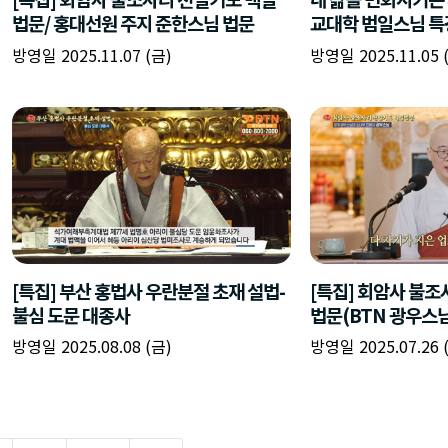
법문/ 홍대선원 주지 준한스님 법문
교대학 범일스님 특강/
방영일 2025.11.07 (금)
방영일 2025.11.05 
[특집] 부산 홍법사 우란분절 초재 설법-
[특집] 회암사 불조
불심 도문 대종사
법문(BTN 광우스님
방영일 2025.08.08 (금)
방영일 2025.07.26 