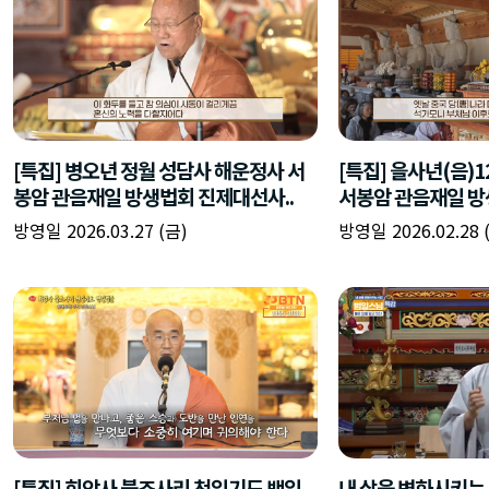
[특집] 병오년 정월 성담사 해운정사 서
[특집] 을사년(음)
봉암 관음재일 방생법회 진제대선사..
서봉암 관음재일 방
방영일 2026.03.27 (금)
방영일 2026.02.28 
[특집] 회암사 불조사리 천일기도 백일
내 삶을 변화시키는 