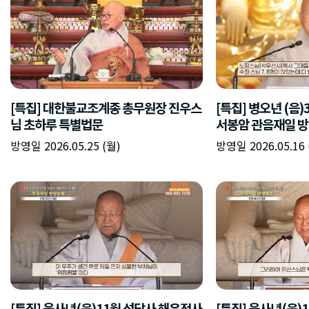
[특집] 대한불교조계종 총무원장 진우스
[특집] 병오년 (음
님 초하루 특별법문
서봉암 관음재일 방
방영일 2026.05.25 (월)
방영일 2026.05.16 
[특집] 을사년(음)11월 성담사 해운정사
[특집] 을사년(음)