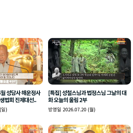
)5월 성담사 해운정사
[특집] 성철스님과 법정스님 그날의 대
생법회 진제대선..
화 오늘의 울림 2부
(일)
방영일 2026.07.20 (월)