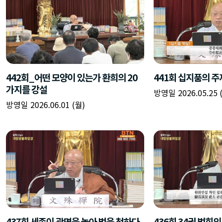
442회_어떤 모양이 있는가 환희의 20
441회 십지품의 주
가지를 강설
방영일 2026.05.25 
방영일 2026.06.01 (월)
437회 세존이 광명을 놓아 법을 청하다
436회 34권 법회