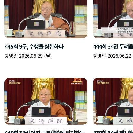
445회 9구, 수행을 성취하다
444회 34권 두려
방영일 2026.06.29 (월)
방영일 2026.06.22 
440회 34권 어떤 근본(體)에 의지하는
439회 34권 제1