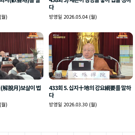
다
(월)
방영일 2026.05.04 (월)
월(解脫月)보살이 법
433회 5. 십지十地의 강요綱要를 말하
다
(월)
방영일 2026.03.30 (월)