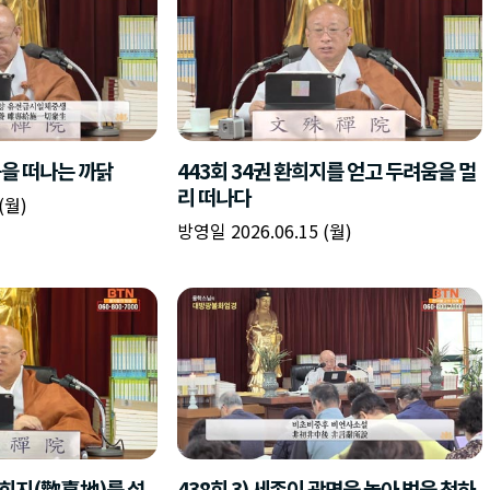
움을 떠나는 까닭
443회 34권 환희지를 얻고 두려움을 멀
리 떠나다
(월)
방영일 2026.06.15 (월)
 환희지(歡喜地)를 설
438회 3) 세존이 광명을 놓아 법을 청하