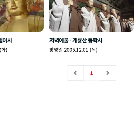
 범어사
저녁예불 - 계룡산 동학사
(화)
방영일 2005.12.01 (목)
1