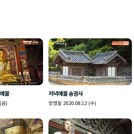
녁예불
저녁예불 송광사
(금)
방영일 2020.08.12 (수)