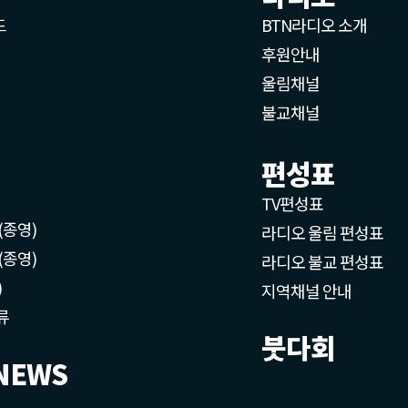
드
BTN라디오 소개
후원안내
울림채널
불교채널
편성표
TV편성표
(종영)
라디오 울림 편성표
(종영)
라디오 불교 편성표
)
지역채널 안내
류
붓다회
NEWS