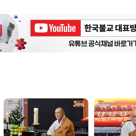
에피소드
구간반복 북마크
책갈피 북마크
설
정