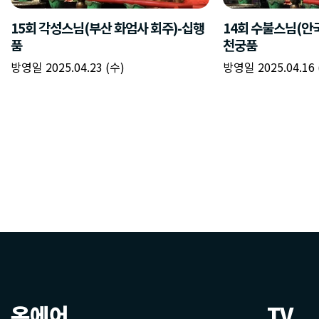
온에어
TV