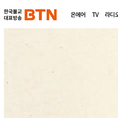
온에어
TV
라디