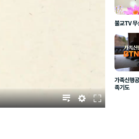
불교TV 
가족신행공
족기도