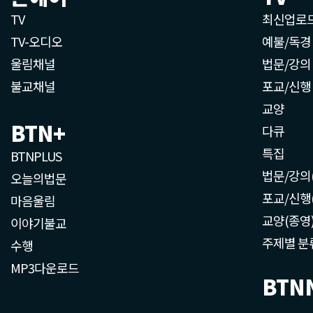
TV
최신업로
TV-오디오
예불/독경
울림채널
법문/강의
불교채널
포교/신행
교양
BTN+
다큐
특집
BTNPLUS
법문/강의
오늘의법문
포교/신행
마음울림
교양(종영
이야기불교
주제별 분
수행
MP3다운로드
BTN