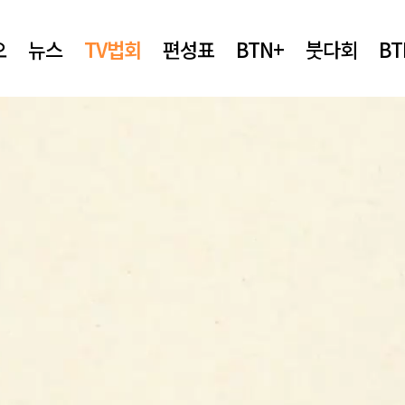
오
뉴스
TV법회
편성표
BTN+
붓다회
B