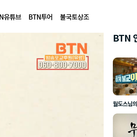
TN유튜브
BTN투어
불국토상조
BTN
월도스님의