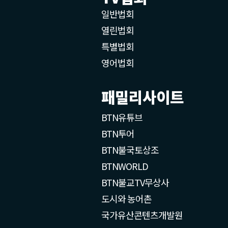
일반법회
열린법회
특별법회
영어법회
패밀리사이트
BTN유튜브
BTN투어
BTN불국토상조
BTNWORLD
BTN불교TV무상사
도시와 농어촌
국가유산콘텐츠개발원