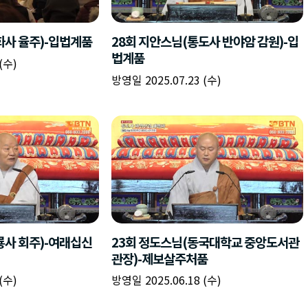
책
구
플
이름
이름
이름
갈
간
레
피
반
이
주소
시간
시작시간
확인
입
복
리
확인
력
입
스
닫기
이미지
종료시간
닫기
력
트
추
설명
가
확인
닫기