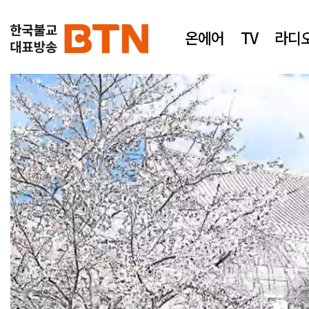
온에어
TV
라디