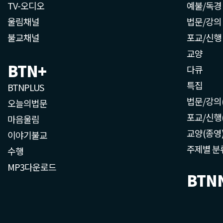
TV-오디오
예불/독경
울림채널
법문/강의
불교채널
포교/신행
교양
BTN+
다큐
특집
BTNPLUS
법문/강의
오늘의법문
포교/신행
마음울림
교양(종영
이야기불교
주제별 분
수행
MP3다운로드
BTN