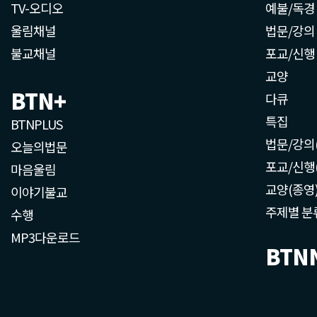
TV-오디오
예불/독경
울림채널
법문/강의
불교채널
포교/신행
교양
BTN+
다큐
특집
BTNPLUS
법문/강의
오늘의법문
포교/신행
마음울림
교양(종영
이야기불교
주제별 분
수행
MP3다운로드
BTN