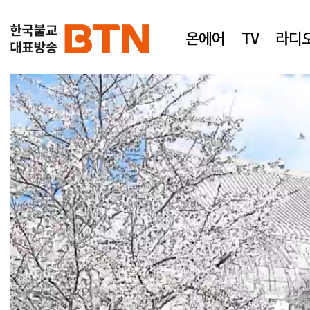
온에어
TV
라디