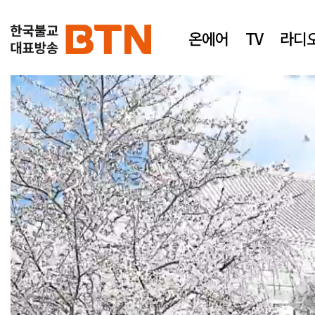
온에어
TV
라디