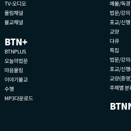
TV-오디오
예불/독경
울림채널
법문/강의
불교채널
포교/신행
교양
BTN+
다큐
특집
BTNPLUS
법문/강의
오늘의법문
포교/신행
마음울림
교양(종영
이야기불교
주제별 분
수행
MP3다운로드
BTN