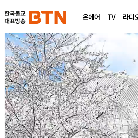
온에어
TV
라디