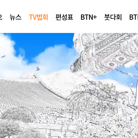
오
뉴스
TV법회
편성표
BTN+
붓다회
B