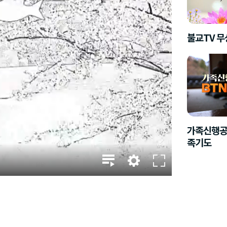
불교TV 
가족신행공
족기도