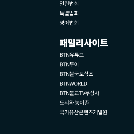
열린법회
특별법회
영어법회
패밀리사이트
BTN유튜브
BTN투어
BTN불국토상조
BTNWORLD
BTN불교TV무상사
도시와 농어촌
국가유산콘텐츠개발원