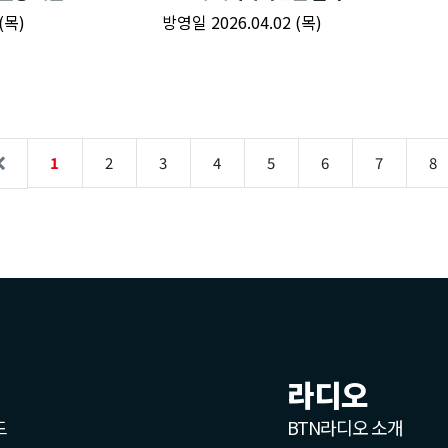
라디오
드
BTN라디오 소개