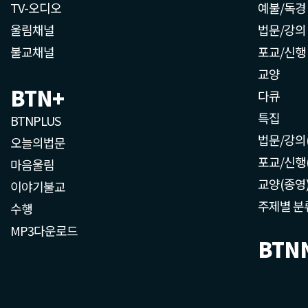
TV-오디오
예불/독경
울림채널
법문/강의
불교채널
포교/신행
교양
BTN+
다큐
특집
BTNPLUS
법문/강의
오늘의법문
포교/신행
마음울림
교양(종영
이야기불교
주제별 분
수행
MP3다운로드
BTN