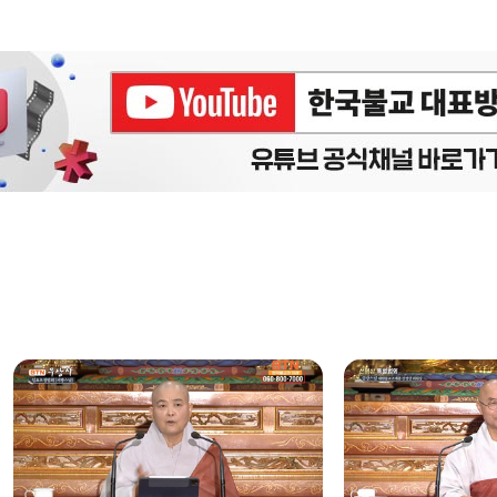
에피소드
구간반복 북마크
책갈피 북마크
설
정