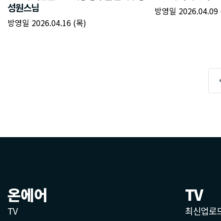
온에어
TV
TV
최신업로