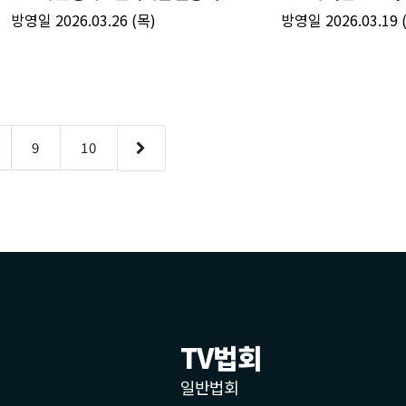
TV법회
일반법회