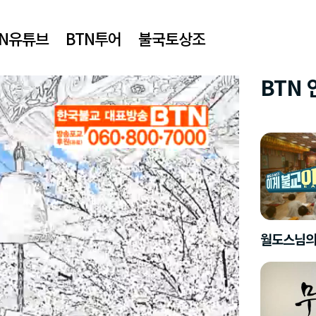
TN유튜브
BTN투어
불국토상조
BTN
월도스님의