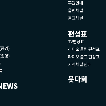
후원안내
울림채널
불교채널
편성표
TV편성표
(종영)
라디오 울림 편성표
(종영)
라디오 불교 편성표
)
지역채널 안내
류
붓다회
NEWS