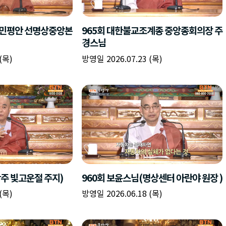
책
구
플
이름
이름
이름
갈
간
레
피
반
이
주소
시간
시작시간
확인
입
복
리
확인
력
입
스
닫기
이미지
종료시간
닫기
력
트
추
설명
가
확인
닫기