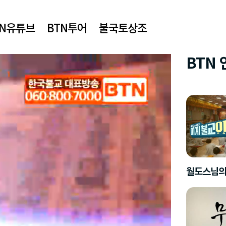
TN유튜브
BTN투어
불국토상조
BTN
월도스님의