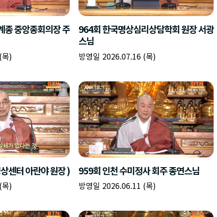
책
구
플
이름
이름
이름
갈
간
레
피
반
이
주소
시간
시작시간
확인
입
복
리
확인
력
입
스
닫기
이미지
종료시간
닫기
력
트
추
설명
가
확인
닫기