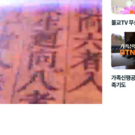
불교TV 
가족신행공
족기도