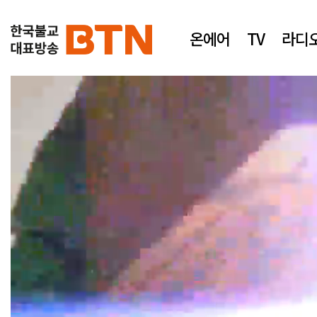
온에어
TV
라디