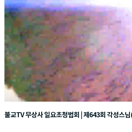
불교TV 무상사 일요초청법회 | 제643회 각성스님