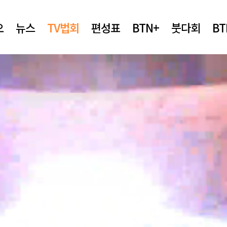
오
뉴스
TV법회
편성표
BTN+
붓다회
B