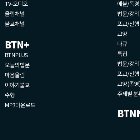
TV-오디오
예불/독경
울림채널
법문/강의
불교채널
포교/신행
교양
BTN+
다큐
특집
BTNPLUS
법문/강의
오늘의법문
포교/신행
마음울림
교양(종영
이야기불교
주제별 분
수행
MP3다운로드
BTN