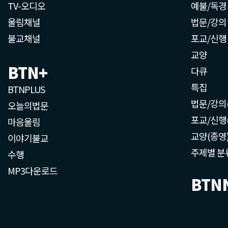
TV-오디오
예불/독경
울림채널
법문/강의
불교채널
포교/신행
교양
BTN+
다큐
특집
BTNPLUS
법문/강의
오늘의법문
포교/신행
마음울림
교양(종영
이야기불교
주제별 분
수행
MP3다운로드
BTN