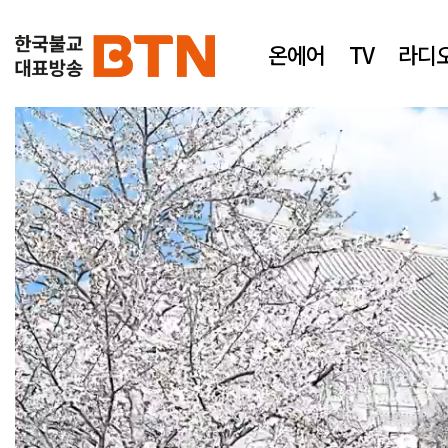
온에어
TV
라디