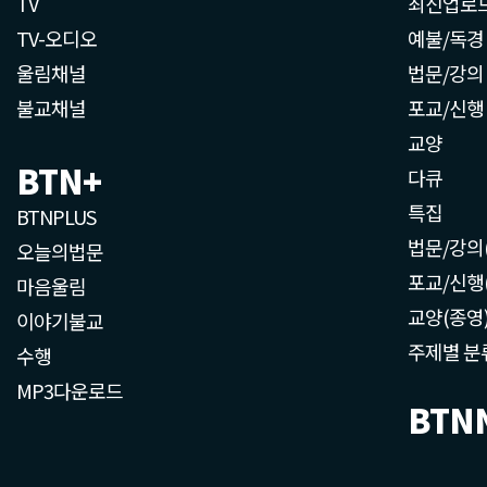
TV
최신업로
TV-오디오
예불/독경
울림채널
법문/강의
불교채널
포교/신행
교양
BTN+
다큐
특집
BTNPLUS
법문/강의
오늘의법문
포교/신행
마음울림
교양(종영
이야기불교
주제별 분
수행
MP3다운로드
BTN