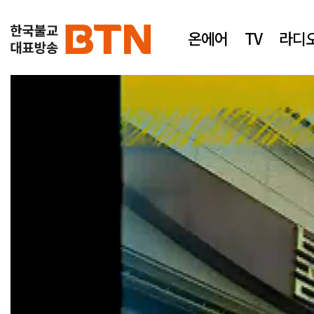
온에어
TV
라디