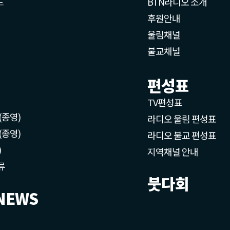
드
BTN라디오 소개
후원안내
울림채널
불교채널
편성표
TV편성표
(종영)
라디오 울림 편성표
(종영)
라디오 불교 편성표
)
지역채널 안내
류
붓다회
NEWS