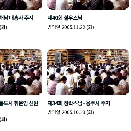
책
구
플
이름
이름
이름
갈
간
레
피
반
이
주소
시간
시작시간
확인
입
복
리
확인
력
입
스
닫기
이미지
종료시간
닫기
력
트
추
설명
가
확인
닫기