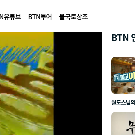
TN유튜브
BTN투어
불국토상조
BTN
월도스님의