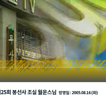
제25회 봉선사 조실 월운스님
방영일 : 2005.08.16 (화)