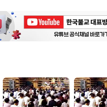
에피소드
구간반복 북마크
책갈피 북마크
설
정