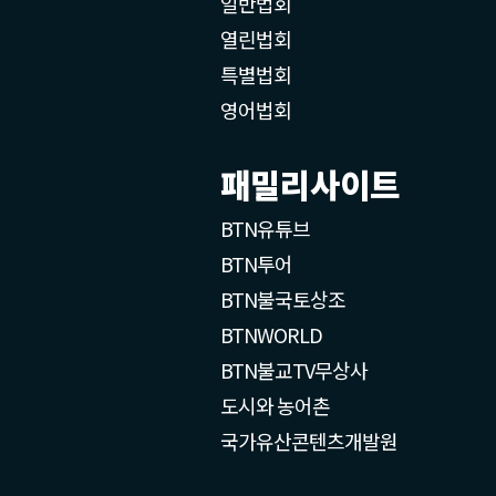
일반법회
열린법회
특별법회
영어법회
패밀리사이트
BTN유튜브
BTN투어
BTN불국토상조
BTNWORLD
BTN불교TV무상사
도시와 농어촌
국가유산콘텐츠개발원