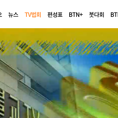
오
뉴스
TV법회
편성표
BTN+
붓다회
B