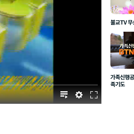
불교TV 
가족신행공
족기도