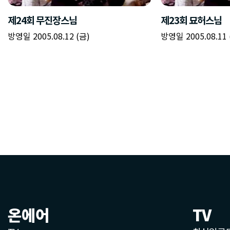
온에어
TV