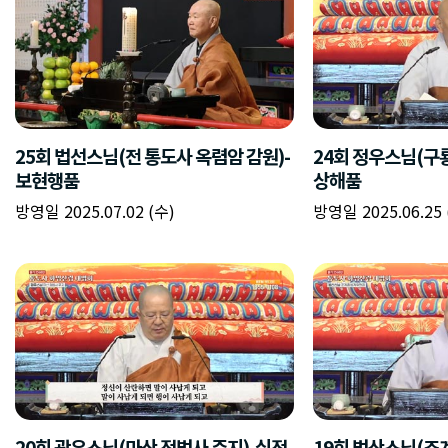
25회 법선스님(전 통도사 옥렴암 감원)-
24회 정우스님(구
보현행품
상해품
방영일 2025.07.02 (수)
방영일 2025.06.25 
20회 광우스님(마산 정법사 주지)-십정
19회 법산스님(조