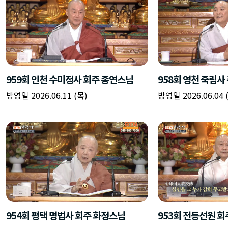
959회 인천 수미정사 회주 종연스님
958회 영천 죽림사
방영일 2026.06.11 (목)
방영일 2026.06.04 
954회 평택 명법사 회주 화정스님
953회 전등선원 