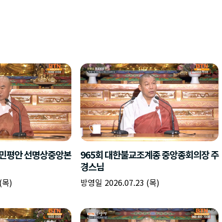
국민평안 선명상중앙본
965회 대한불교조계종 중앙종회의장 주
경스님
(목)
방영일 2026.07.23 (목)