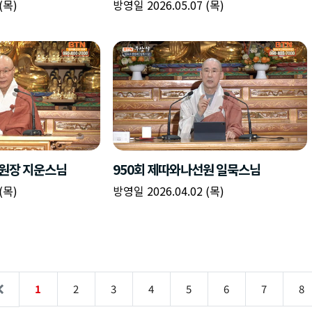
(목)
방영일 2026.05.07 (목)
선원장 지운스님
950회 제따와나선원 일묵스님
(목)
방영일 2026.04.02 (목)
1
2
3
4
5
6
7
8