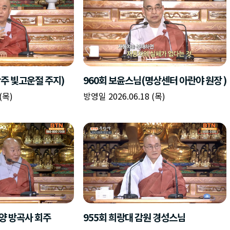
광주 빛고운절 주지)
960회 보윤스님(명상센터 아란야 원장 )
(목)
방영일 2026.06.18 (목)
단양 방곡사 회주
955회 희랑대 감원 경성스님