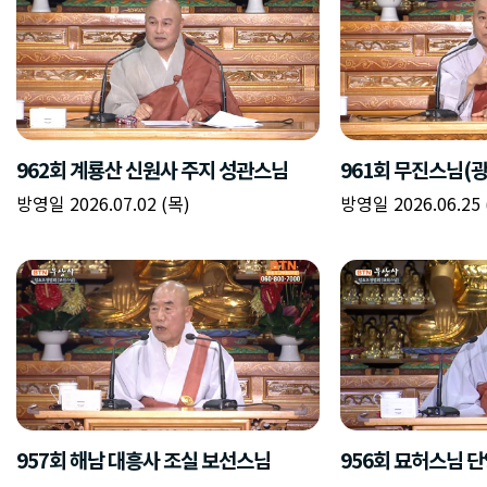
962회 계룡산 신원사 주지 성관스님
961회 무진스님(
방영일 2026.07.02 (목)
방영일 2026.06.25 
957회 해남 대흥사 조실 보선스님
956회 묘허스님 