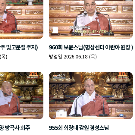
광주 빛고운절 주지)
960회 보윤스님(명상센터 아란야 원장 )
(목)
방영일 2026.06.18 (목)
단양 방곡사 회주
955회 희랑대 감원 경성스님