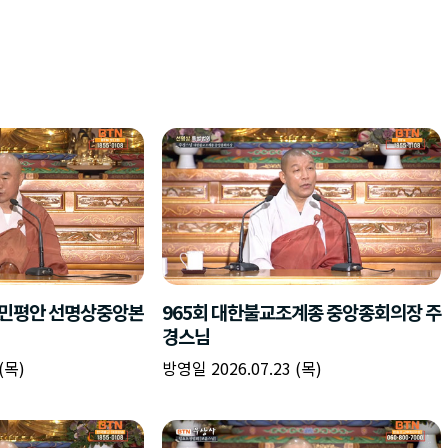
국민평안 선명상중앙본
965회 대한불교조계종 중앙종회의장 주
경스님
(목)
방영일 2026.07.23 (목)