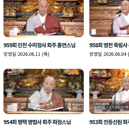
959회 인천 수미정사 회주 종연스님
958회 영천 죽림사
방영일 2026.06.11 (목)
방영일 2026.06.04 
954회 평택 명법사 회주 화정스님
953회 전등선원 