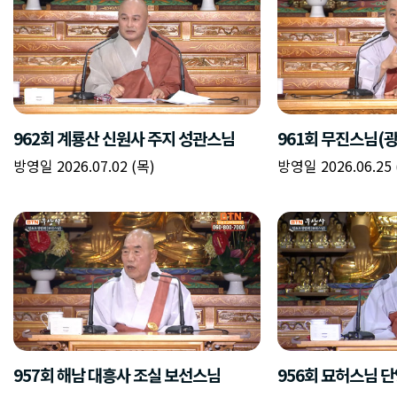
962회 계룡산 신원사 주지 성관스님
961회 무진스님(
방영일 2026.07.02 (목)
방영일 2026.06.25 
957회 해남 대흥사 조실 보선스님
956회 묘허스님 