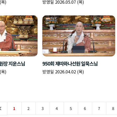
(목)
방영일 2026.05.07 (목)
선원장 지운스님
950회 제따와나선원 일묵스님
(목)
방영일 2026.04.02 (목)
1
2
3
4
5
6
7
8