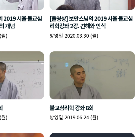
책
구
플
이름
이름
이름
갈
간
레
피
반
이
주소
시간
시작시간
확인
입
복
리
확인
력
입
스
닫기
이미지
종료시간
닫기
력
트
추
설명
가
확인
닫기