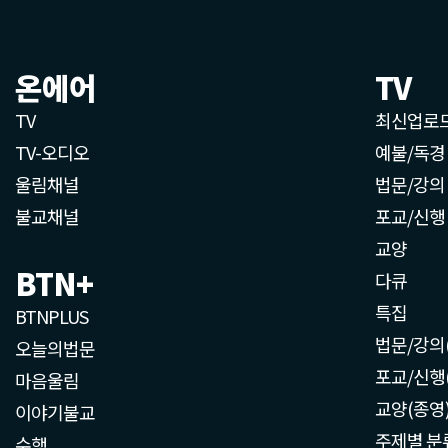
온에어
TV
TV
최신업로
TV-오디오
예불/독경
울림채널
법문/강의
불교채널
포교/신행
교양
BTN+
다큐
특집
BTNPLUS
법문/강의
오늘의법문
포교/신행
마음울림
교양(종영
이야기불교
주제별 분
수행