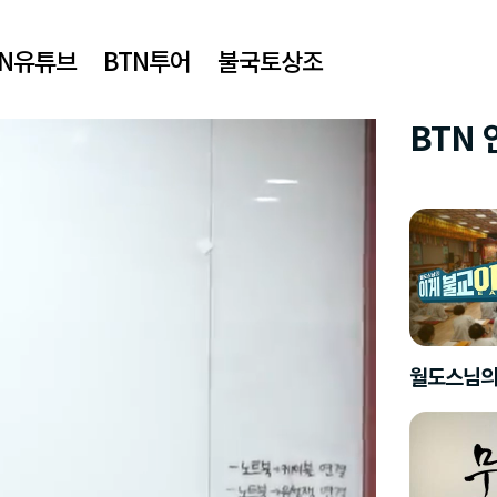
TN유튜브
BTN투어
불국토상조
BTN
월도스님의