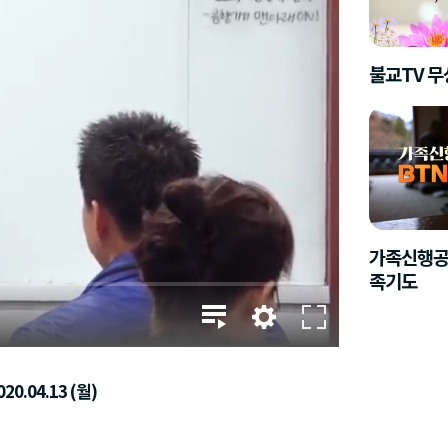
불교TV 
가족신행공
족기도
20.04.13 (월)