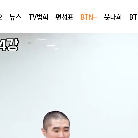
오
뉴스
TV법회
편성표
BTN+
붓다회
B