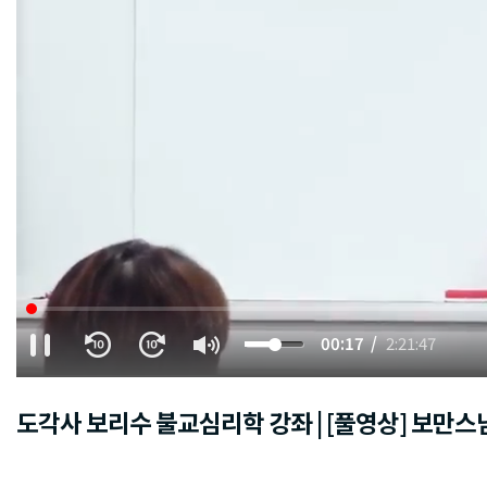
00:18
2:21:47
도각사 보리수 불교심리학 강좌 | [풀영상] 보만스님