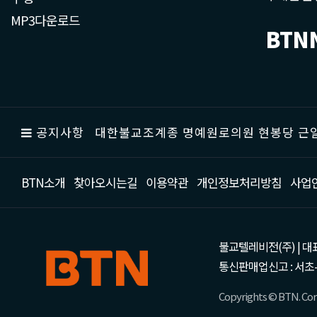
MP3다운로드
BTN
공지사항
대한불교조계종 명예원로의원 현봉당 근일
BTN소개
찾아오시는길
이용약관
개인정보처리방침
사업
불교텔레비전(주) | 대표 강성
통신판매업신고 : 서초-
Copyrights © BTN. Corp