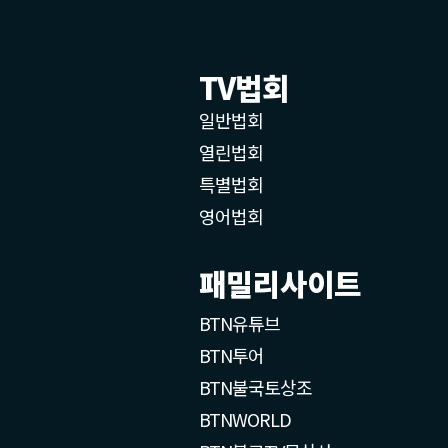
TV법회
일반법회
열린법회
특별법회
영어법회
패밀리사이트
BTN유튜브
BTN투어
BTN불국토상조
BTNWORLD