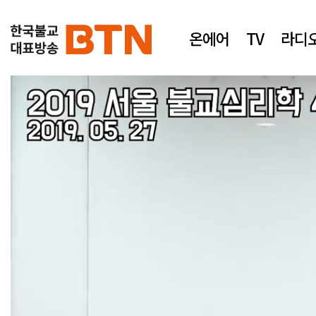
온에어
TV
라디