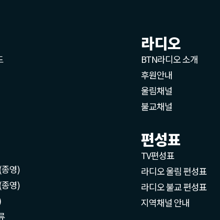
라디오
드
BTN라디오 소개
후원안내
울림채널
불교채널
편성표
TV편성표
(종영)
라디오 울림 편성표
(종영)
라디오 불교 편성표
)
지역채널 안내
류