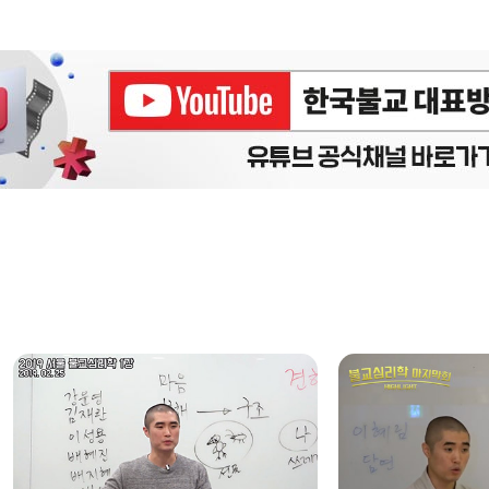
에피소드
구간반복 북마크
책갈피 북마크
설
정