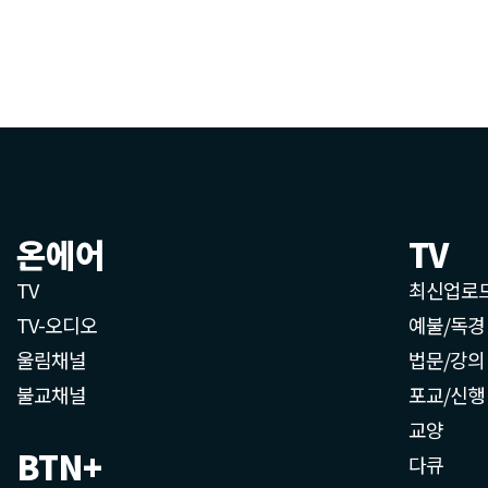
온에어
TV
TV
최신업로
TV-오디오
예불/독경
울림채널
법문/강의
불교채널
포교/신행
교양
BTN+
다큐