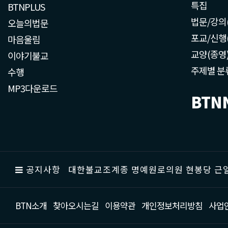
특집
BTNPLUS
법문/강의
오늘의법문
포교/신행
마음울림
교양(종영
이야기불교
주제별 분
수행
MP3다운로드
BTN
공지사항
대한불교조계종 명예원로의원 현봉당 근일
BTN소개
찾아오시는길
이용약관
개인정보처리방침
사업