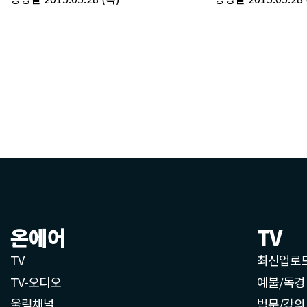
온에어
TV
TV
최신업로
TV-오디오
예불/독경
울림채널
법문/강의