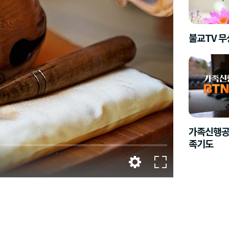
불교TV 
가족신행공
족기도