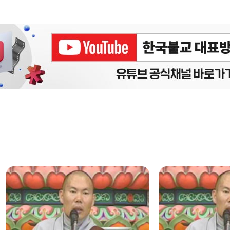
에피소드
구간반복 북마크
책갈피 북마크
설
정