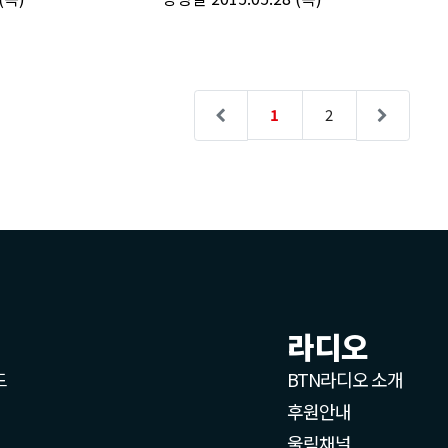
라디오
드
BTN라디오 소개
후원안내
울림채널