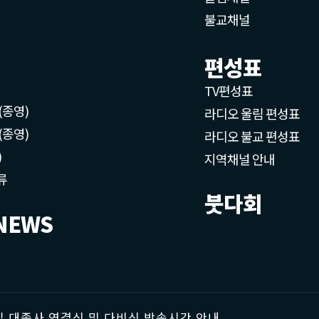
불교채널
편성표
TV편성표
(종영)
라디오 울림 편성표
(종영)
라디오 불교 편성표
)
지역채널 안내
류
붓다회
NEWS
 대종사 영결식 및 다비식 방송시간 안내