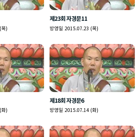
책
구
플
이름
이름
이름
갈
간
레
피
반
이
주소
시간
시작시간
확인
입
복
리
확인
력
입
스
닫기
이미지
종료시간
닫기
력
트
추
설명
가
확인
닫기