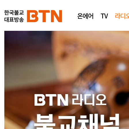
온에어
TV
라디