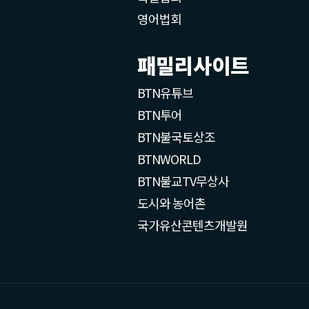
영어법회
패밀리사이트
BTN유튜브
BTN투어
BTN불국토상조
BTNWORLD
BTN불교TV무상사
도시와 농어촌
국가유산콘텐츠개발원