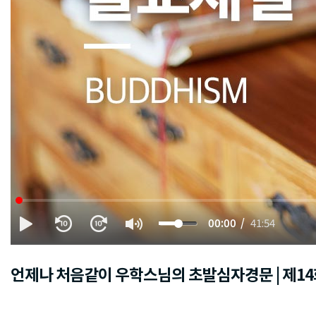
00:00
41:54
언제나 처음같이 우학스님의 초발심자경문 | 제14