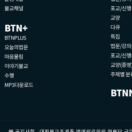
불교채널
포교/신행
교양
BTN+
다큐
특집
BTNPLUS
법문/강의
오늘의법문
포교/신행
마음울림
교양(종영
이야기불교
주제별 분
수행
MP3다운로드
BTN
공지사항
대한불교조계종 명예원로의원 현봉당 근일