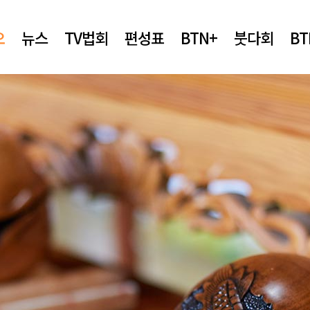
오
뉴스
TV법회
편성표
BTN+
붓다회
B