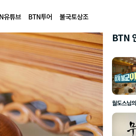
TN유튜브
BTN투어
불국토상조
BTN
월도스님의